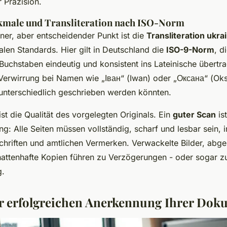
 Präzision.
kmale und Transliteration nach ISO-Norm
ner, aber entscheidender Punkt ist die
Transliteration ukr
alen Standards. Hier gilt in Deutschland die
ISO-9-Norm
, d
 Buchstaben eindeutig und konsistent ins Lateinische übert
Verwirrung bei Namen wie „Іван“ (Iwan) oder „Оксана“ (Oks
unterschiedlich geschrieben werden könnten.
st die Qualität des vorgelegten Originals. Ein
guter Scan
is
g: Alle Seiten müssen vollständig, scharf und lesbar sein, i
chriften und amtlichen Vermerken. Verwackelte Bilder, abge
attenhafte Kopien führen zu Verzögerungen - oder sogar z
g.
ur erfolgreichen Anerkennung Ihrer Dok