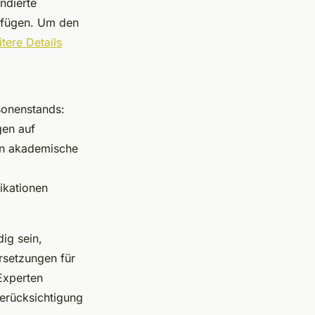
ndierte
erfügen. Um den
tere Details
sonenstands:
gen auf
en akademische
ikationen
ig sein,
rsetzungen für
Experten
Berücksichtigung