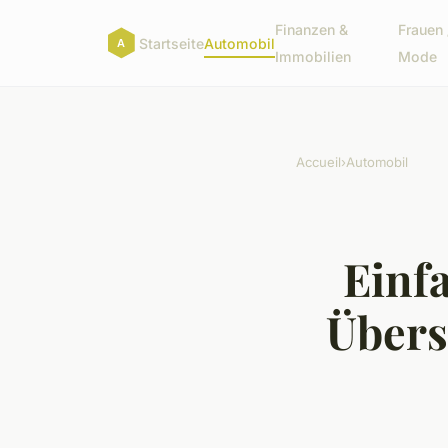
Finanzen &
Frauen 
Startseite
Automobil
Immobilien
Mode
Accueil
›
Automobil
Einfa
Übers