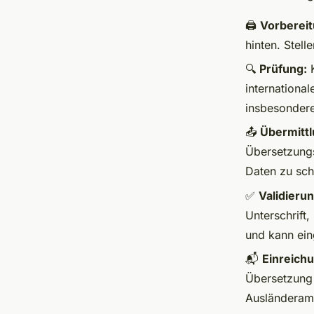
🖨️
Vorbereit
hinten. Stell
🔍
Prüfung:
K
international
insbesondere
📤
Übermittl
Übersetzungs
Daten zu sch
✅
Validierun
Unterschrift,
und kann ein
📬
Einreich
Übersetzung 
Ausländeramt