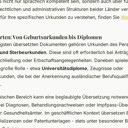
 nicht nur sprachlich kompetent sein, sondern auch über fu
rechtlichen und administrativen Strukturen beider Länder v
für Ihre spezifischen Urkunden zu verstehen, finden Sie
Wei
ten: Von Geburtsurkunden bis Diplomen
igsten übersetzten Dokumenten gehören Urkunden des Per
 und Sterbeurkunden
. Diese sind oft erforderlich bei Anträ
schließung oder Erbschaftsangelegenheiten. Daneben spiel
große Rolle - etwa
Universitätsdiplome
, Zeugnisse oder
unden, die bei der Anerkennung ausländischer Berufsqualif
.
ischen Bereich kann eine beglaubigte Übersetzung notwend
 bei Diagnosen, Behandlungsnachweisen oder Impfpass-Übe
r Gesundheitsämter. Im geschäftlichen Kontext übersetzen 
lslizenzen oder Patentunterlagen - stets unter besonderer 