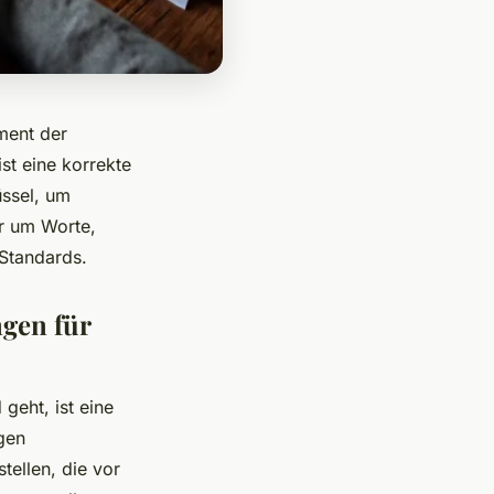
ment der
st eine korrekte
üssel, um
ur um Worte,
 Standards.
gen für
eht, ist eine
gen
ellen, die vor