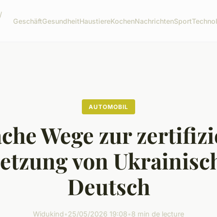
/
Geschäft
Gesundheit
Haustiere
Kochen
Nachrichten
Sport
Techno
AUTOMOBIL
che Wege zur zertifiz
etzung von Ukrainisc
Deutsch
Widukind
•
25/05/2026 19:08
•
8 min de lecture