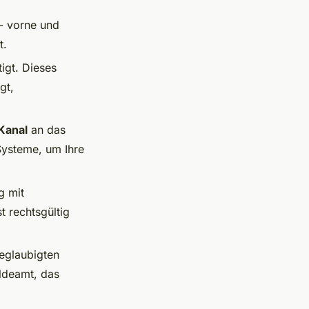
- vorne und
t.
igt. Dieses
gt,
 Kanal
an das
Systeme, um Ihre
g mit
t rechtsgültig
eglaubigten
ldeamt, das