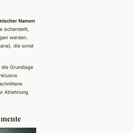
ainischer Namen
ie sicherstellt,
ragen werden.
ana), die sonst
t die Grundlage
nklusive
schnittene
ur Ablehnung
umente