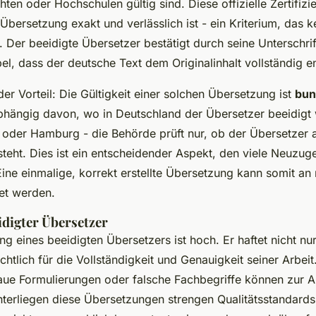
ten oder Hochschulen gültig sind. Diese offizielle Zertifizie
 Übersetzung exakt und verlässlich ist - ein Kriterium, das 
. Der beeidigte Übersetzer bestätigt durch seine Unterschri
l, dass der deutsche Text dem Originalinhalt vollständig en
er Vorteil: Die Gültigkeit einer solchen Übersetzung ist
bun
bhängig davon, wo in Deutschland der Übersetzer beeidigt
 oder Hamburg - die Behörde prüft nur, ob der Übersetzer 
e steht. Dies ist ein entscheidender Aspekt, den viele Neuzu
Eine einmalige, korrekt erstellte Übersetzung kann somit an
et werden.
idigter Übersetzer
g eines beeidigten Übersetzers ist hoch. Er haftet nicht nur
htlich für die Vollständigkeit und Genauigkeit seiner Arbeit
ue Formulierungen oder falsche Fachbegriffe können zur 
nterliegen diese Übersetzungen strengen Qualitätsstandards