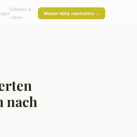
Zuhause &
logie
Master daily mechanics →
Leben
ierten
h nach