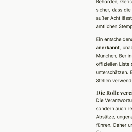
Behörden, Gerich
sicher, dass die
außer Acht lässt
amtlichen Stempe
Ein entscheidend
anerkannt
, una
München, Berlin
offiziellen List
unterschätzen. 
Stellen verwend
Die Rolle vere
Die Verantwortun
sondern auch rec
Absätze, ungena
führen. Daher u