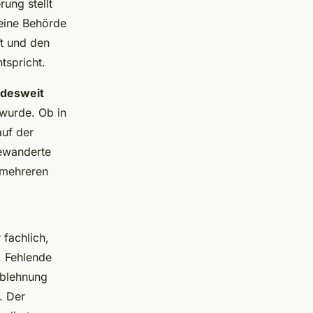
rung stellt
keine Behörde
ft und den
tspricht.
desweit
 wurde. Ob in
auf der
gewanderte
 mehreren
 fachlich,
. Fehlende
Ablehnung
. Der