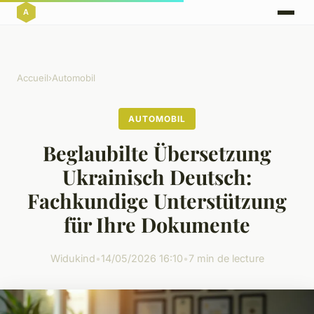
Accueil
›
Automobil
AUTOMOBIL
Beglaubilte Übersetzung
Ukrainisch Deutsch:
Fachkundige Unterstützung
für Ihre Dokumente
Widukind
•
14/05/2026 16:10
•
7 min de lecture