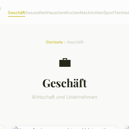
/
Geschäft
Gesundheit
Haustiere
Kochen
Nachrichten
Sport
Techno
Startseite
› Geschäft
💼
Geschäft
Wirtschaft und Unternehmen