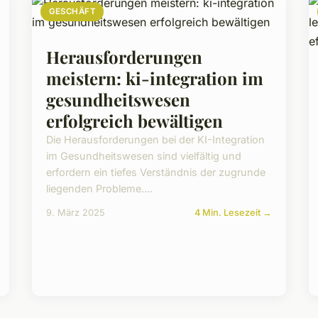
GESCHÄFT
Herausforderungen
meistern: ki-integration im
gesundheitswesen
erfolgreich bewältigen
Die Herausforderungen bei der KI-Integration
im Gesundheitswesen sind vielfältig und
erfordern ein tiefes Verständnis der zugrunde
liegenden Probleme....
9. März 2025
4 Min. Lesezeit →