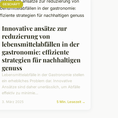
GESCHÄFT
Innovative ansätze zur
reduzierung von
lebensmittelabfällen in der
gastronomie: effiziente
strategien für nachhaltigen
genuss
Lebensmittelabfälle in der Gastronomie stellen
ein erhebliches Problem dar. Innovative
Ansätze sind daher unerlässlich, um Abfälle
effektiv zu minimie...
3. März 2025
5 Min. Lesezeit →