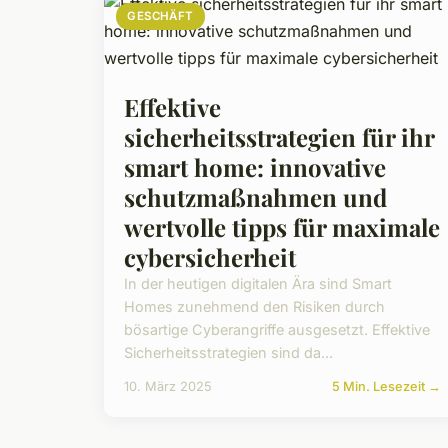
GESCHÄFT
Effektive
sicherheitsstrategien für ihr
smart home: innovative
schutzmaßnahmen und
wertvolle tipps für maximale
cybersicherheit
In der heutigen digitalen Ära sind Smart
Homes zunehmend den Risiken durch
bösartige Cyberangriffe ausgesetzt. Effektive
Sicherheitsstrategien sind da...
10. März 2025
5 Min. Lesezeit →