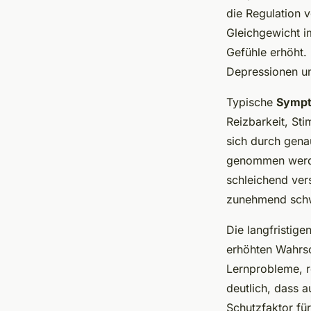
die Regulation 
Gleichgewicht i
Gefühle erhöht.
Depressionen u
Typische
Symp
Reizbarkeit, St
sich durch gena
genommen werden
schleichend ver
zunehmend sch
Die langfristig
erhöhten Wahrsc
Lernprobleme, r
deutlich, dass a
Schutzfaktor fü