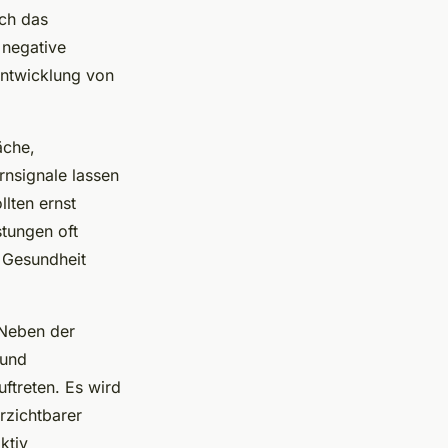
ich das
 negative
Entwicklung von
äche,
nsignale lassen
lten ernst
tungen oft
e Gesundheit
 Neben der
 und
ftreten. Es wird
rzichtbarer
ktiv