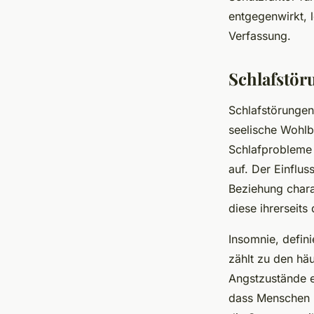
entgegenwirkt, l
Verfassung.
Schlafstör
Schlafstörungen
seelische Wohlb
Schlafprobleme
auf. Der Einflu
Beziehung chara
diese ihrerseits
Insomnie, defin
zählt zu den hä
Angstzustände e
dass Menschen m