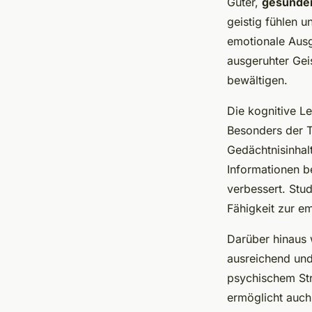
Guter,
gesunder
geistig fühlen u
emotionale Ausg
ausgeruhter Geis
bewältigen.
Die kognitive Le
Besonders der Ti
Gedächtnisinhal
Informationen be
verbessert. Stu
Fähigkeit zur em
Darüber hinaus 
ausreichend und 
psychischem Str
ermöglicht auch