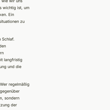
, wie wir uns
s wichtig ist, um
ken. Ein
situationen zu
 Schlaf.
rden
rn
 langfristig
tung und die
. Wer regelmäßig
z gegenüber
m, sondern
tzung der