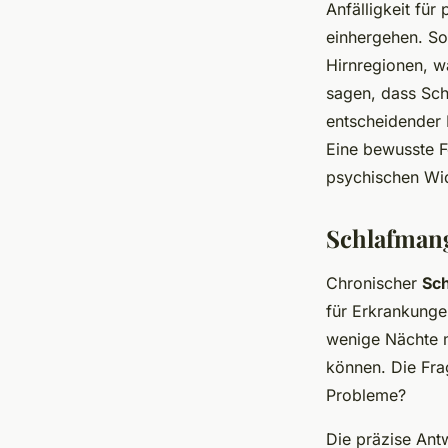
Anfälligkeit fü
einhergehen. So 
Hirnregionen, w
sagen, dass Sch
entscheidender 
Eine bewusste F
psychischen Wid
Schlafmang
Chronischer
Sc
für Erkrankung
wenige Nächte m
können. Die Fra
Probleme?
Die präzise Antw