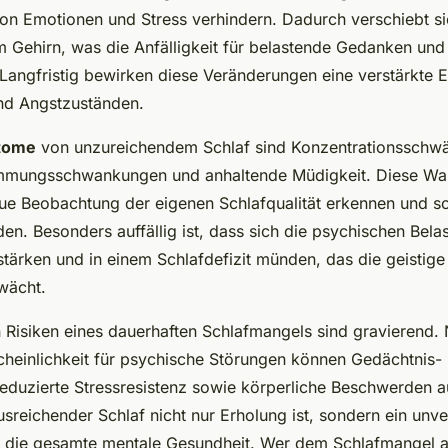
von Emotionen und Stress verhindern. Dadurch verschiebt s
m Gehirn, was die Anfälligkeit für belastende Gedanken und
 Langfristig bewirken diese Veränderungen eine verstärkte 
nd Angstzuständen.
tome
von unzureichendem Schlaf sind Konzentrationsschw
immungsschwankungen und anhaltende Müdigkeit. Diese War
ue Beobachtung der eigenen Schlafqualität erkennen und sol
. Besonders auffällig ist, dass sich die psychischen Belas
stärken und in einem Schlafdefizit münden, das die geistig
wächt.
en Risiken eines dauerhaften Schlafmangels sind gravierend.
heinlichkeit für psychische Störungen können Gedächtnis-
eduzierte Stressresistenz sowie körperliche Beschwerden au
usreichender Schlaf nicht nur Erholung ist, sondern ein unve
r die gesamte mentale Gesundheit. Wer dem Schlafmangel a