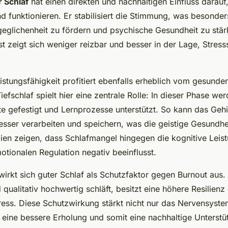
 Schlaf
hat einen direkten und nachhaltigen Einfluss darauf
nd funktionieren. Er stabilisiert die Stimmung, was besonder
eglichenheit zu fördern und psychische Gesundheit zu stär
t zeigt sich weniger reizbar und besser in der Lage, Stress
istungsfähigkeit profitiert ebenfalls erheblich vom gesunden
efschlaf spielt hier eine zentrale Rolle: In dieser Phase we
te gefestigt und Lernprozesse unterstützt. So kann das Gehi
sser verarbeiten und speichern, was die geistige Gesundheit
dien zeigen, dass Schlafmangel hingegen die kognitive Leis
otionalen Regulation negativ beeinflusst.
wirkt sich guter Schlaf als Schutzfaktor gegen Burnout aus
qualitativ hochwertig schläft, besitzt eine höhere Resilien
ess. Diese Schutzwirkung stärkt nicht nur das Nervensyste
 eine bessere Erholung und somit eine nachhaltige Unterstü