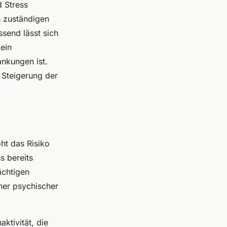
d Stress
n zuständigen
send lässt sich
ein
ankungen ist.
 Steigerung der
ht das Risiko
s bereits
ächtigen
her psychischer
ktivität, die