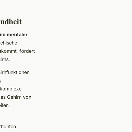
undheit
und mentaler
ychische
ekommt, fördert
irns.
irnfunktionen
g,
n komplexe
das Gehirn von
bilen
erhöhten