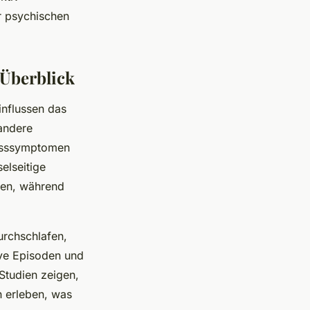
er psychischen
Überblick
influssen das
andere
resssymptomen
elseitige
gen, während
urchschlafen,
ive Episoden und
Studien zeigen,
n erleben, was