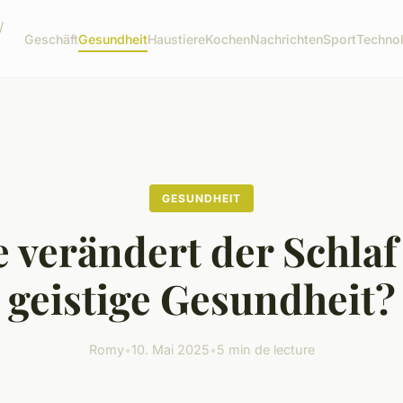
/
Geschäft
Gesundheit
Haustiere
Kochen
Nachrichten
Sport
Techno
GESUNDHEIT
 verändert der Schlaf
geistige Gesundheit?
Romy
•
10. Mai 2025
•
5 min de lecture