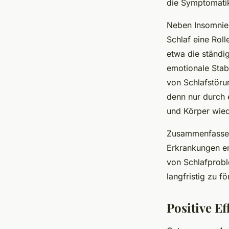
die Symptomatik
Neben Insomnie 
Schlaf eine Rol
etwa die ständi
emotionale Stabi
von Schlafstörun
denn nur durch 
und Körper wied
Zusammenfassend
Erkrankungen en
von Schlafprobl
langfristig zu f
Positive Ef