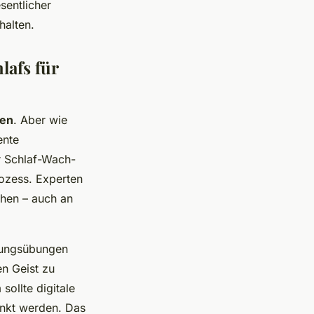
sentlicher
halten.
lafs für
ken
. Aber wie
ente
r Schlaf-Wach-
rozess. Experten
ehen – auch an
nnungsübungen
n Geist zu
sollte digitale
nkt werden. Das