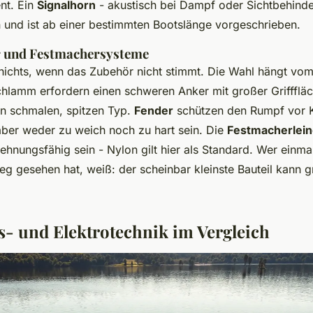
ent. Ein
Signalhorn
- akustisch bei Dampf oder Sichtbehinde
n und ist ab einer bestimmten Bootslänge vorgeschrieben.
 und Festmachersysteme
 nichts, wenn das Zubehör nicht stimmt. Die Wahl hängt vo
hlamm erfordern einen schweren Anker mit großer Grifffläch
n schmalen, spitzen Typ.
Fender
schützen den Rumpf vor K
 aber weder zu weich noch zu hart sein. Die
Festmacherlei
ehnungsfähig sein - Nylon gilt hier als Standard. Wer einma
eg gesehen hat, weiß: der scheinbar kleinste Bauteil kann
s- und Elektrotechnik im Vergleich