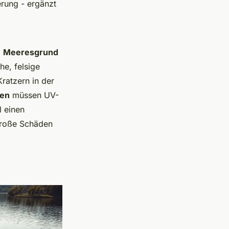
rung - ergänzt
m
Meeresgrund
e, felsige
ratzern in der
nen
müssen UV-
l einen
 große Schäden