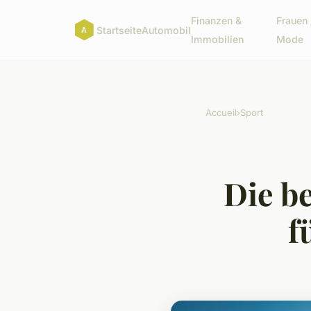
Finanzen &
Frauen 
Startseite
Automobil
Immobilien
Mode
Accueil
›
Sport
Die b
f