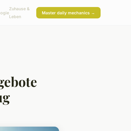
Zuhause &
logie
Master daily mechanics →
Leben
gebote
ug