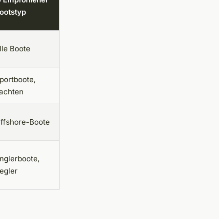
ootstyp
lle Boote
portboote,
achten
ffshore-Boote
nglerboote,
egler