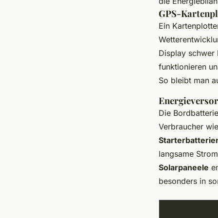
die Energiebilan
GPS-Kartenplo
Ein Kartenplotte
Wetterentwickl
Display schwer 
funktionieren u
So bleibt man a
Energieverso
Die Bordbatterie
Verbraucher wie
Starterbatterie
langsame Stroma
Solarpaneele
en
besonders in so