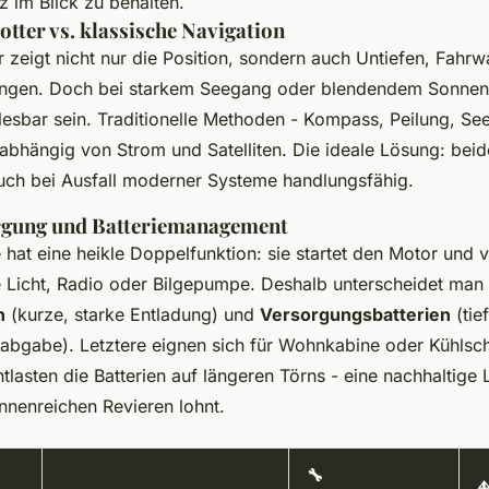
z im Blick zu behalten.
tter vs. klassische Navigation
r zeigt nicht nur die Position, sondern auch Untiefen, Fahr
ungen. Doch bei starkem Seegang oder blendendem Sonnenl
lesbar sein. Traditionelle Methoden - Kompass, Peilung, See
nabhängig von Strom und Satelliten. Die ideale Lösung: bei
uch bei Ausfall moderner Systeme handlungsfähig.
rgung und Batteriemanagement
 hat eine heikle Doppelfunktion: sie startet den Motor und 
 Licht, Radio oder Bilgepumpe. Deshalb unterscheidet man
n
(kurze, starke Entladung) und
Versorgungsbatterien
(tie
bgabe). Letztere eignen sich für Wohnkabine oder Kühlsc
tlasten die Batterien auf längeren Törns - eine nachhaltige 
nnenreichen Revieren lohnt.
🔧
⛵