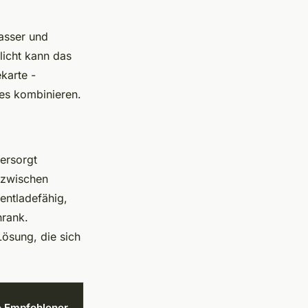
wasser und
icht kann das
karte -
des kombinieren.
versorgt
 zwischen
fentladefähig,
hrank.
Lösung, die sich
 Empfohlener