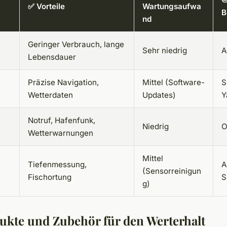
✅ Vorteile
Wartungsaufwa
B
nd
Geringer Verbrauch, lange
Sehr niedrig
A
Lebensdauer
Präzise Navigation,
Mittel (Software-
S
Wetterdaten
Updates)
Y
Notruf, Hafenfunk,
Niedrig
O
Wetterwarnungen
Mittel
Tiefenmessung,
A
(Sensorreinigun
Fischortung
S
g)
ukte und Zubehör für den Werterhalt