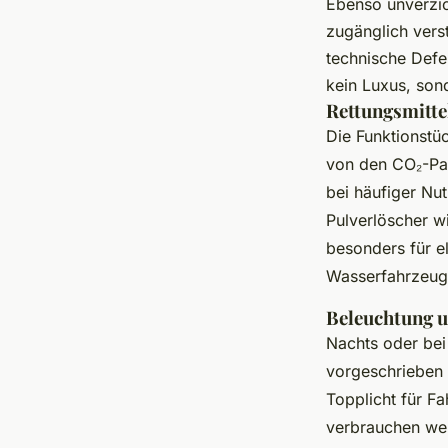
Ebenso unverzic
zugänglich verst
technische Defek
kein Luxus, son
Rettungsmitte
Die Funktionstü
von den CO₂-Pat
bei häufiger Nut
Pulverlöscher w
besonders für e
Wasserfahrzeug
Beleuchtung u
Nachts oder bei
vorgeschrieben s
Topplicht für F
verbrauchen wen