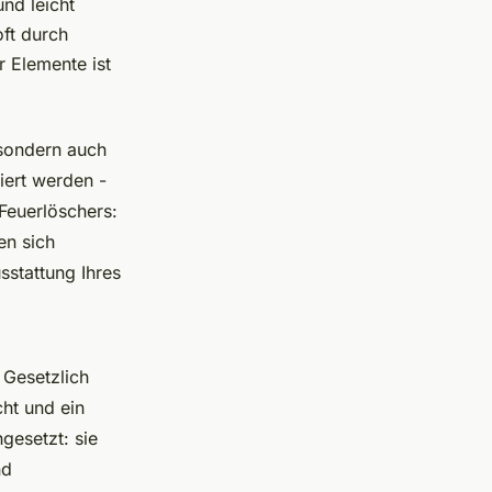
und leicht
oft durch
r Elemente ist
 sondern auch
iert werden -
 Feuerlöschers:
en sich
sstattung Ihres
 Gesetzlich
cht und ein
gesetzt: sie
nd