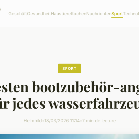
/
Geschäft
Gesundheit
Haustiere
Kochen
Nachrichten
Sport
Techno
SPORT
esten bootzubehör-an
ür jedes wasserfahrze
Helmhild
•
18/03/2026 11:14
•
7 min de lecture