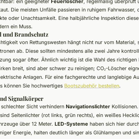
htbar: ein geeigneter
Feuerlöscher
, regelmäßig überprüft 
aut. Die meisten Unfälle passieren in ruhigem Fahrwasser, 
te oder Unachtsamkeit. Eine halbjährliche Inspektion diese
dern ein Muss.
l und Brandschutz
chtigkeit von Rettungswesten hängt nicht nur vom Material,
ronen ab. Diese sollten mindestens alle zwei Jahre kontroll
zung sogar öfter. Ähnlich wichtig ist die Wahl des richtigen
irken breit, sind aber schwer zu reinigen; CO₂-Löscher eign
lektrische Anlagen. Für eine fachgerechte und langlebige Au
s können Sie hochwertiges
Bootszubehör bestellen
.
nd Signalkörper
 schlechter Sicht verhindern
Navigationslichter
Kollisionen.
ind Seitenlichter (rot links, grün rechts), ein weißes Heckli
ahrzeuge über 12 Meter.
LED-Systeme
haben sich hier durch
iger Energie, halten deutlich länger als Glühlampen und si