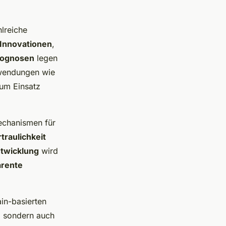
hlreiche
Innovationen
,
rognosen
legen
Anwendungen wie
zum Einsatz
echanismen für
traulichkeit
twicklung
wird
arente
in-basierten
, sondern auch