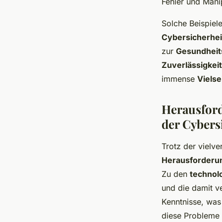
Fehler und Mani
Solche Beispiel
Cybersicherhei
zur
Gesundheits
Zuverlässigkeit
immense
Vielse
Herausfor
der Cybers
Trotz der vielv
Herausforderu
Zu den
technol
und die damit v
Kenntnisse, wa
diese Probleme