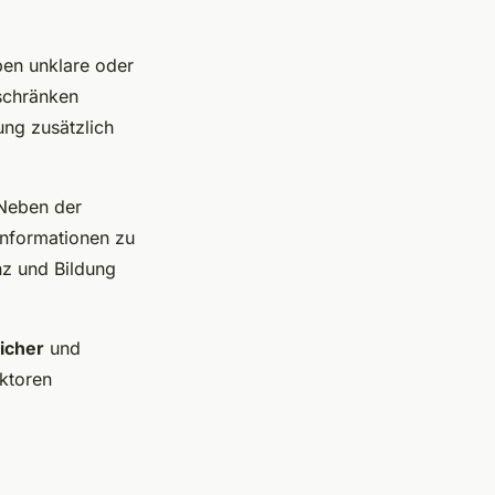
en unklare oder
schränken
ung zusätzlich
 Neben der
informationen zu
nz und Bildung
icher
und
aktoren