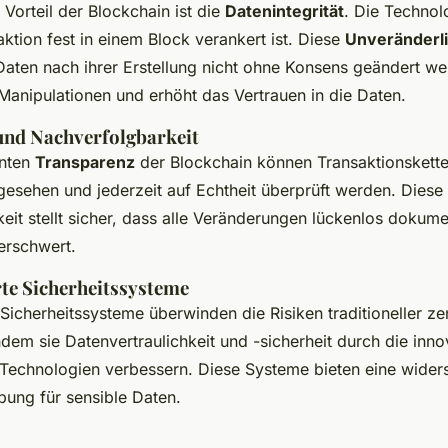
 Vorteil der Blockchain ist die
Datenintegrität
. Die Technol
ktion fest in einem Block verankert ist. Diese
Unveränderli
Daten nach ihrer Erstellung nicht ohne Konsens geändert w
 Manipulationen und erhöht das Vertrauen in die Daten.
und Nachverfolgbarkeit
enten
Transparenz
der Blockchain können Transaktionskette
gesehen und jederzeit auf Echtheit überprüft werden. Diese
it stellt sicher, dass alle Veränderungen lückenlos dokume
erschwert.
rte Sicherheitssysteme
 Sicherheitssysteme überwinden die Risiken traditioneller ze
ndem sie Datenvertraulichkeit und -sicherheit durch die inn
Technologien verbessern. Diese Systeme bieten eine wider
ung für sensible Daten.