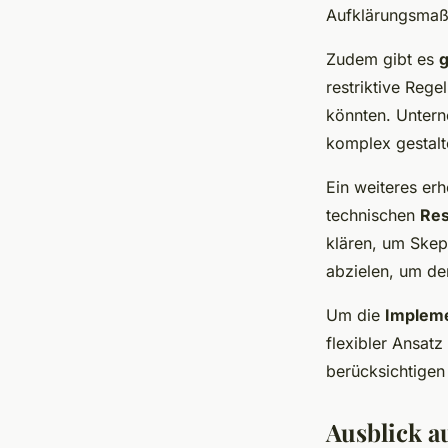
Aufklärungsmaß
Zudem gibt es
g
restriktive Reg
könnten. Untern
komplex gestalt
Ein weiteres erh
technischen
Res
klären, um Skep
abzielen, um de
Um die
Impleme
flexibler Ansat
berücksichtigen
Ausblick a