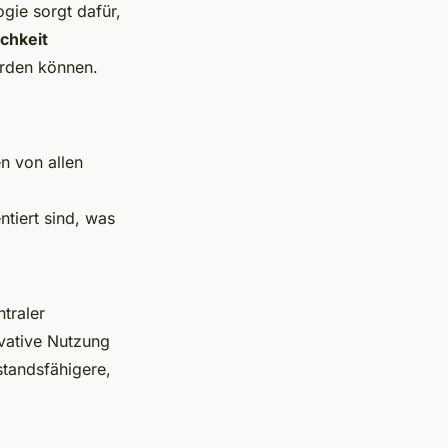
ogie sorgt dafür,
chkeit
erden können.
n von allen
ntiert sind, was
ntraler
ovative Nutzung
standsfähigere,