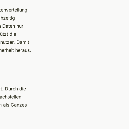
tenverteilung
hzeitig
n Daten nur
ützt die
enutzer. Damit
herheit heraus.
t. Durch die
achstellen
em als Ganzes