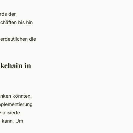
rds der
chäften bis hin
d
erdeutlichen die
kchain in
nken könnten.
mplementierung
alisierte
n kann. Um