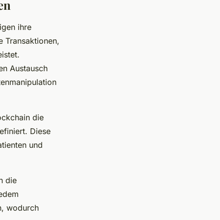
en
igen ihre
e Transaktionen,
istet.
ren Austausch
tenmanipulation
ockchain die
efiniert. Diese
atienten und
n die
jedem
n, wodurch