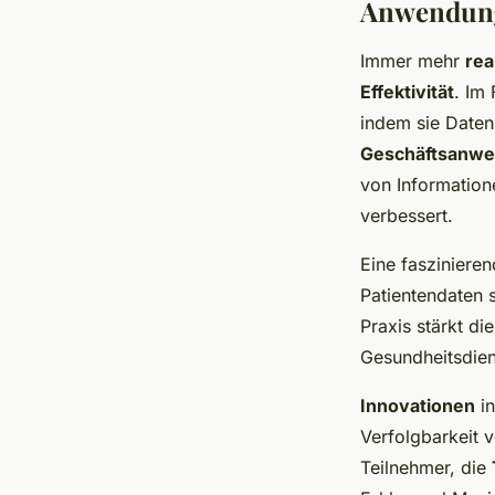
Anwendung
Immer mehr
re
Effektivität
. Im
indem sie Daten
Geschäftsanw
von Information
verbessert.
Eine fasziniere
Patientendaten s
Praxis stärkt di
Gesundheitsdiens
Innovationen
in
Verfolgbarkeit 
Teilnehmer, die