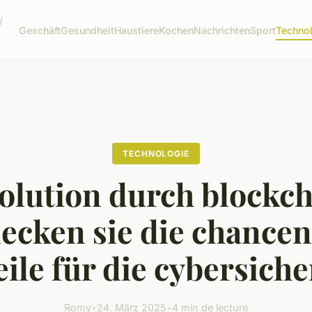
/
Geschäft
Gesundheit
Haustiere
Kochen
Nachrichten
Sport
Techno
TECHNOLOGIE
olution durch blockch
ecken sie die chance
eile für die cybersiche
Romy
•
24. März 2025
•
4 min de lecture