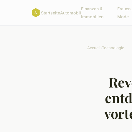
Finanzen &
Frauen 
Startseite
Automobil
Immobilien
Mode
Accueil
›
Technologie
Rev
entd
vort