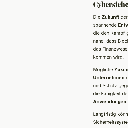
Cybersiche
Die
Zukunft
de
spannende
Ent
die den Kampf 
nahe, dass Bloc
das Finanzwesen
kommen wird.
Mögliche
Zuku
Unternehmen
und Schutz ge
die Fähigkeit d
Anwendungen
Langfristig kön
Sicherheitssyst