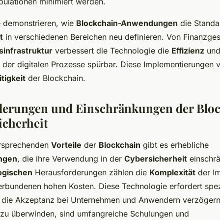
pulationen minimiert werden.
e demonstrieren, wie
Blockchain-Anwendungen
die Standa
t
in verschiedenen Bereichen neu definieren. Von Finanzges
infrastruktur
verbessert die Technologie die
Effizienz
un
der digitalen Prozesse spürbar. Diese Implementierungen v
itigkeit
der Blockchain.
derungen und Einschränkungen der Bloc
icherheit
ersprechenden
Vorteile
der
Blockchain
gibt es erhebliche
ngen
, die ihre Verwendung in der
Cybersicherheit
einschrä
ogischen
Herausforderungen zählen die
Komplexität
der I
erbundenen hohen Kosten. Diese Technologie erfordert spezi
s die Akzeptanz bei Unternehmen und Anwendern verzöger
 zu überwinden, sind umfangreiche Schulungen und