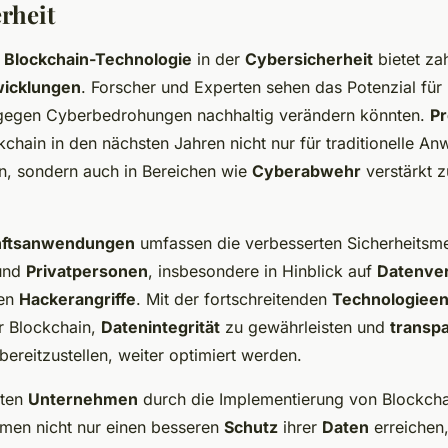
rheit
r
Blockchain-Technologie
in der
Cybersicherheit
bietet za
wicklungen
. Forscher und Experten sehen das Potenzial für
gegen Cyberbedrohungen nachhaltig verändern könnten.
P
kchain in den nächsten Jahren nicht nur für traditionelle 
, sondern auch in Bereichen wie
Cyberabwehr
verstärkt 
nftsanwendungen
umfassen die verbesserten Sicherheitsm
und
Privatpersonen
, insbesondere in Hinblick auf
Datenver
gen
Hackerangriffe
. Mit der fortschreitenden
Technologieen
er Blockchain,
Datenintegrität
zu gewährleisten und
transp
bereitzustellen, weiter optimiert werden.
nten
Unternehmen
durch die Implementierung von Blockcha
emen nicht nur einen besseren
Schutz
ihrer
Daten
erreichen