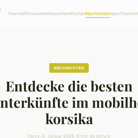
/
Geschäft
Gesundheit
Haustiere
Kochen
Nachrichten
Sport
Techno
NACHRICHTEN
Entdecke die besten
unterkünfte im mobilh
korsika
Romy
•
5. Januar 2026
•
6 min de lecture