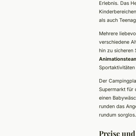
Erlebnis. Das H
Kinderbereichen
als auch Teena
Mehrere liebevol
verschiedene Alt
hin zu sicheren
Animationstea
Sportaktivitäte
Der Campingplat
Supermarkt für d
einen Babywäsch
runden das Ange
rundum sorglos
Preise und