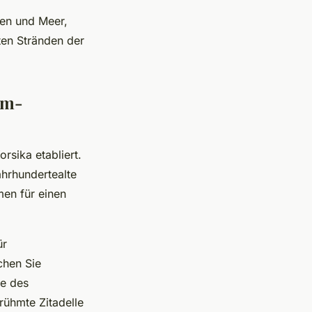
gen und Meer,
ten Stränden der
im-
rsika etabliert.
hrhundertealte
en für einen
ür
ichen Sie
ge des
rühmte Zitadelle