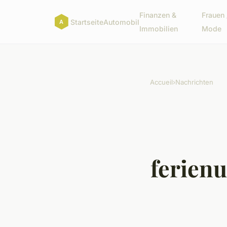
Finanzen &
Frauen 
Startseite
Automobil
Immobilien
Mode
Accueil
›
Nachrichten
ferien