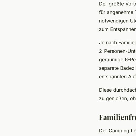
Der größte Vorte
für angenehme T
notwendigen Ute
zum Entspannen
Je nach Famili
2-Personen-Unte
geräumige 6-Per
separate Badez
entspannten Auf
Diese durchdach
zu genießen, o
Familienfr
Der Camping Les