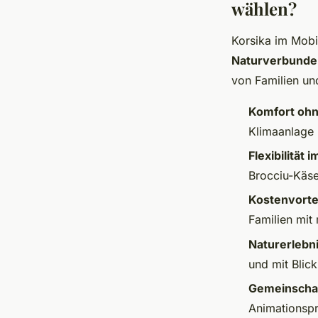
wählen?
Korsika im Mobi
Naturverbunde
von Familien un
Komfort oh
Klimaanlage
Flexibilität i
Brocciu-Käse
Kostenvorte
Familien mit
Naturerlebn
und mit Blic
Gemeinschaf
Animationsp