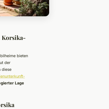
n Korsika-
bilheime bieten
ut der
 diese
ienunterkunft-
egierter Lage
rsika