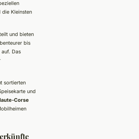
peziellen
 die Kleinsten
eilt und bieten
benteurer bis
 auf. Das
r
 sortierten
 Speisekarte und
Haute-Corse
Mobilheimen
erkünfte