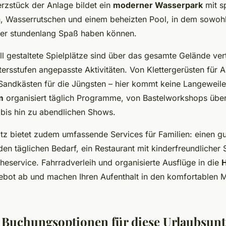
erzstück der Anlage bildet ein
moderner Wasserpark
mit s
, Wasserrutschen und einem beheizten Pool, in dem sowohl
ger stundenlang Spaß haben können.
l gestaltete Spielplätze sind über das gesamte Gelände vert
ersstufen angepasste Aktivitäten. Von Klettergerüsten für A
 Sandkästen für die Jüngsten – hier kommt keine Langeweile
m
organisiert täglich Programme, von Bastelworkshops übe
n bis hin zu abendlichen Shows.
z bietet zudem umfassende Services für Familien: einen gut
en täglichen Bedarf, ein Restaurant mit kinderfreundlicher
eservice. Fahrradverleih und organisierte Ausflüge in die
bot ab und machen Ihren Aufenthalt in den komfortablen 
.
 Buchungsoptionen für diese Urlaubsunt