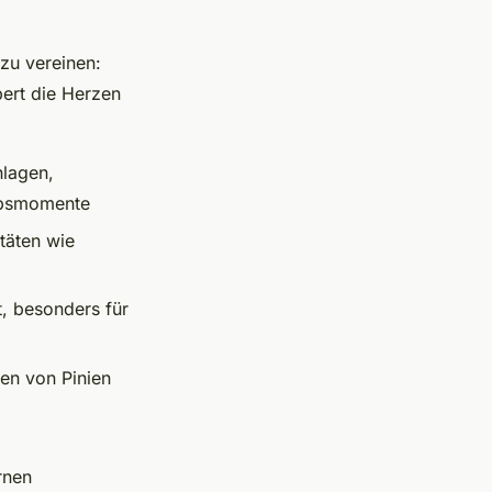
zu vereinen:
ert die Herzen
nlagen,
ubsmomente
täten wie
t, besonders für
en von Pinien
rnen