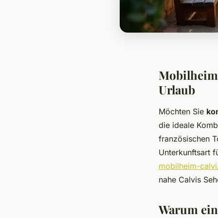
Mobilheime
Urlaub
Möchten Sie
ko
die ideale Komb
französischen T
Unterkunftsart f
mobilheim-calvi
nahe Calvis Seh
Warum eine