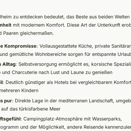
lheim zu entdecken bedeutet, das Beste aus beiden Welten 
nheit
mit modernem Komfort. Diese Art der Unterkunft erob
d Paaren gleichermaßen.
ne Kompromisse
: Vollausgestattete Küche, private Sanitära
 und gemütliche Wohnbereiche sorgen für entspannte Urla
m Alltag
: Selbstversorgung ermöglicht es, korsische Speziali
 und Charcuterie nach Lust und Laune zu genießen
il
: Deutlich günstiger als Hotels bei vergleichbarem Komfor
 mehreren Kindern
is pur
: Direkte Lage in der mediterranen Landschaft, umgeb
k auf das türkisfarbene Meer
tsgefühl
: Campingplatz-Atmosphäre mit Wasserparks,
rogramm und der Möglichkeit, andere Reisende kennenzule